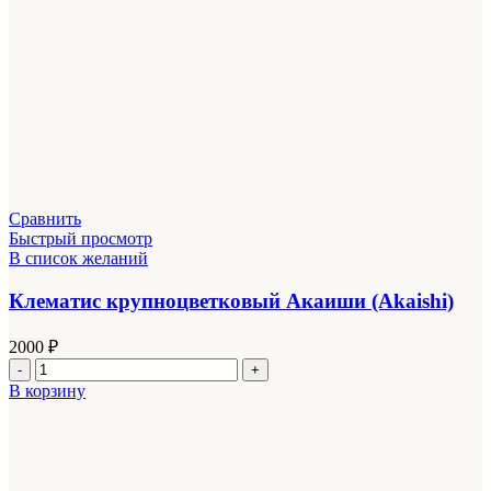
Сравнить
Быстрый просмотр
В список желаний
Клематис крупноцветковый Акаиши (Akaishi)
2000
₽
Количество
товара
В корзину
Клематис
крупноцветковый
Акаиши
(Akaishi)