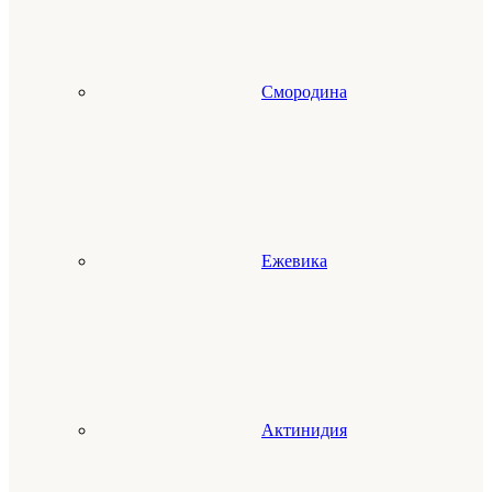
Смородина
Ежевика
Актинидия