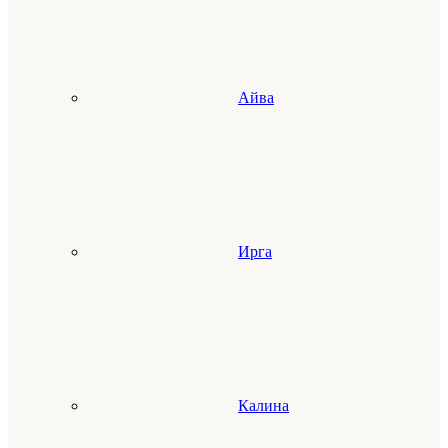
Айва
Ирга
Калина