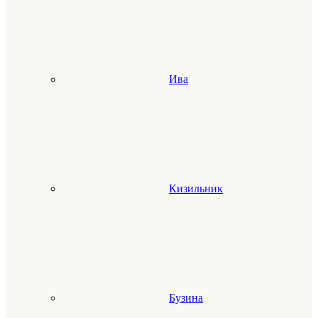
Ива
Кизильник
Бузина