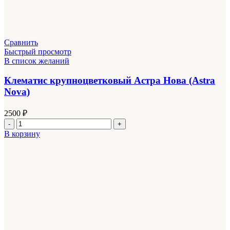
Сравнить
Быстрый просмотр
В список желаний
Клематис крупноцветковый Астра Нова (Astra
Nova)
2500
₽
Количество
товара
В корзину
Клематис
крупноцветковый
Астра
Нова
(Astra
Nova)