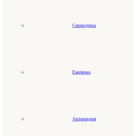
Смородина
Ежевика
Актинидия