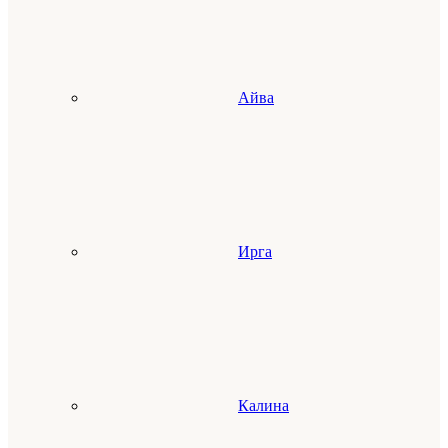
Айва
Ирга
Калина