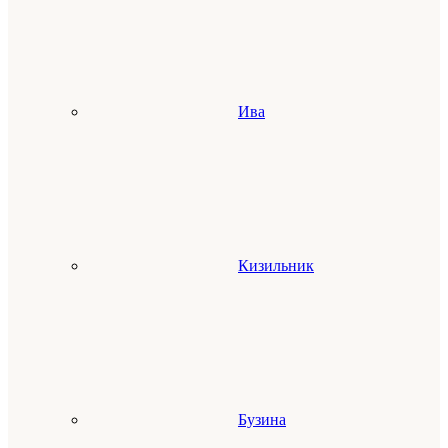
Ива
Кизильник
Бузина