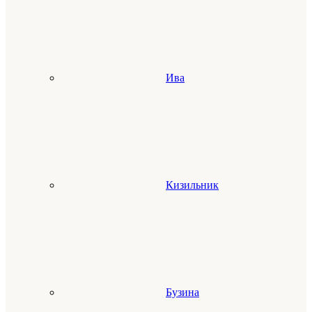
Ива
Кизильник
Бузина