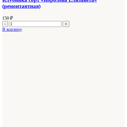
(ремонтантная)
150
₽
Количество
товара
В корзину
Клубника
сорт
"Королева
Елизавета"
(ремонтантная)