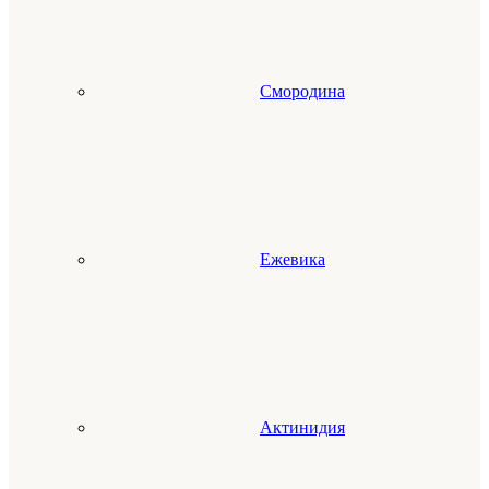
Смородина
Ежевика
Актинидия