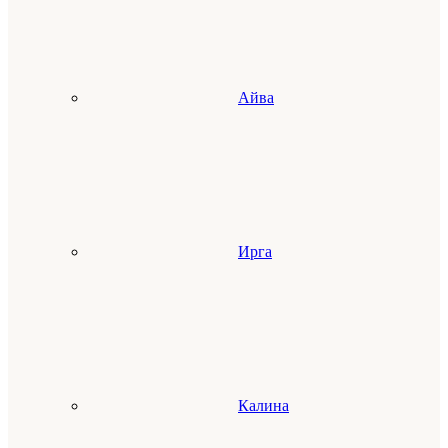
Айва
Ирга
Калина