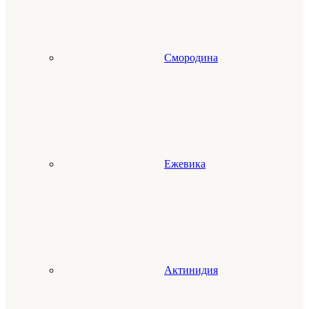
Смородина
Ежевика
Актинидия