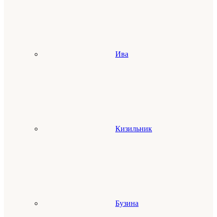
Ива
Кизильник
Бузина