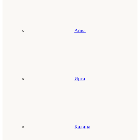
Айва
Ирга
Калина