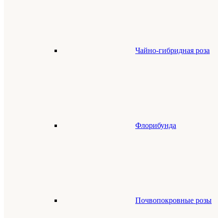
Чайно-гибридная роза
Флорибунда
Почвопокровные розы