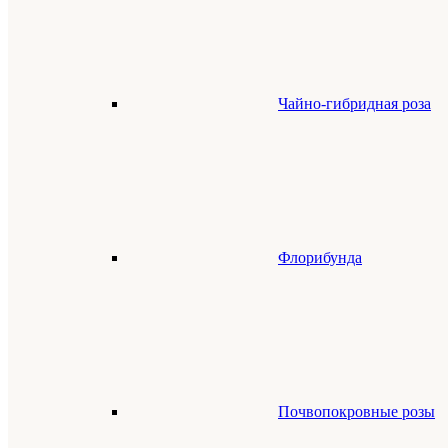
Чайно-гибридная роза
Флорибунда
Почвопокровные розы