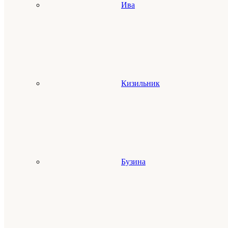
Ива
Кизильник
Бузина